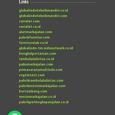
Links
globalindoteknikmandiri.co.id
globalindoteknikmandiri.com
carialat.com
carialat.co.id
alatmarkajalan.com
pabrikfurnitur.com
furniturelab.co.id
globalindo-tm.indonetwork.co.id
bengkelpertanian.com
rambulalulintas.co.id
pakumarkajalan.com
primasaranamultindo.com
cvgtmtest.com
pabrikrambulalulintas.com
pabrikmesinmarkajalan.com
bortambang.com
mesinmarkajalan.co.id
pabrikperlengkapanjalan.co.id