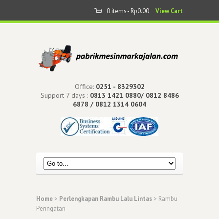
0 items -
Rp
0.00
View Cart
Office:
0251 - 8329302
Support 7 days :
0813 1421 0880/ 0812 8486
6878 / 0812 1314 0604
Home
>
Perlengkapan Rambu Lalu Lintas
> Rambu
Peringatan