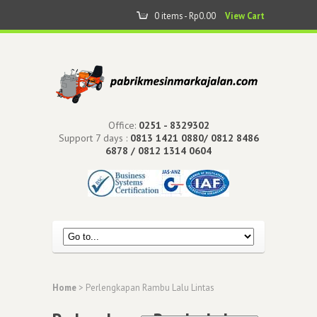
0 items -
Rp
0.00
View Cart
Office:
0251 - 8329302
Support 7 days :
0813 1421 0880/ 0812 8486
6878 / 0812 1314 0604
Home
> Perlengkapan Rambu Lalu Lintas