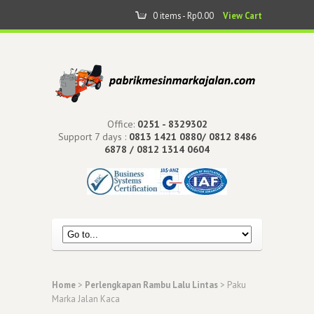
0 items -
Rp
0.00
View Cart
Office:
0251 - 8329302
Support 7 days :
0813 1421 0880/ 0812 8486
6878 / 0812 1314 0604
Home
>
Perlengkapan Rambu Lalu Lintas
> Paku
Marka Jalan Kaca