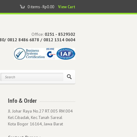
0 items -
Rp
0.00
View Cart
Office:
0251 - 8329302
80/ 0812 8486 6878 / 0812 1314 0604
Info & Order
Jl. Johar Raya No.27 RT.005 RW.004
Kel.Cibadak, Kec.Tanah Sareal
Kota Bogor 16164, Jawa Barat