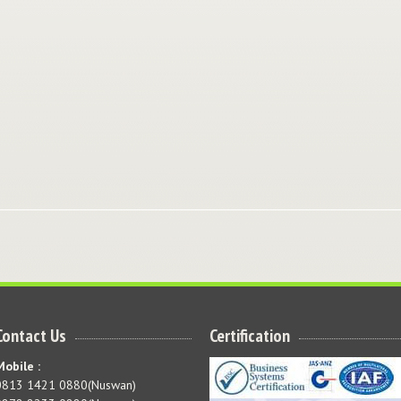
Contact Us
Certification
Mobile :
0813 1421 0880(Nuswan)