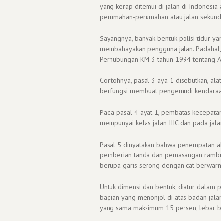
yang kerap ditemui di jalan di Indonesia 
perumahan-perumahan atau jalan sekun
Sayangnya, banyak bentuk polisi tidur y
membahayakan pengguna jalan. Padahal, b
Perhubungan KM 3 tahun 1994 tentang A
Contohnya, pasal 3 aya 1 disebutkan, al
berfungsi membuat pengemudi kendaraa
Pada pasal 4 ayat 1, pembatas kecepatan
mempunyai kelas jalan IIIC dan pada jala
Pasal 5 dinyatakan bahwa penempatan ala
pemberian tanda dan pemasangan rambu l
berupa garis serong dengan cat berwarna
Untuk dimensi dan bentuk, diatur dalam 
bagian yang menonjol di atas badan jala
yang sama maksimum 15 persen, lebar b