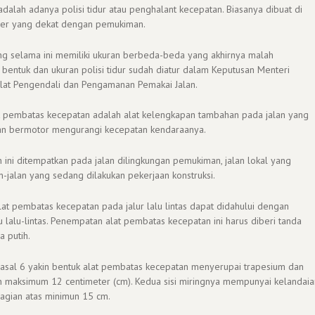
adalah adanya polisi tidur atau penghalant kecepatan. Biasanya dibuat di
der yang dekat dengan pemukiman.
ang selama ini memiliki ukuran berbeda-beda yang akhirnya malah
entuk dan ukuran polisi tidur sudah diatur dalam Keputusan Menteri
lat Pengendali dan Pengamanan Pemakai Jalan.
at pembatas kecepatan adalah alat kelengkapan tambahan pada jalan yang
n bermotor mengurangi kecepatan kendaraanya.
 ini ditempatkan pada jalan dilingkungan pemukiman, jalan lokal yang
n-jalan yang sedang dilakukan pekerjaan konstruksi.
t pembatas kecepatan pada jalur lalu lintas dapat didahului dengan
alu-lintas. Penempatan alat pembatas kecepatan ini harus diberi tanda
 putih.
pasal 6 yakin bentuk alat pembatas kecepatan menyerupai trapesium dan
n maksimum 12 centimeter (cm). Kedua sisi miringnya mempunyai kelandaia
agian atas minimun 15 cm.