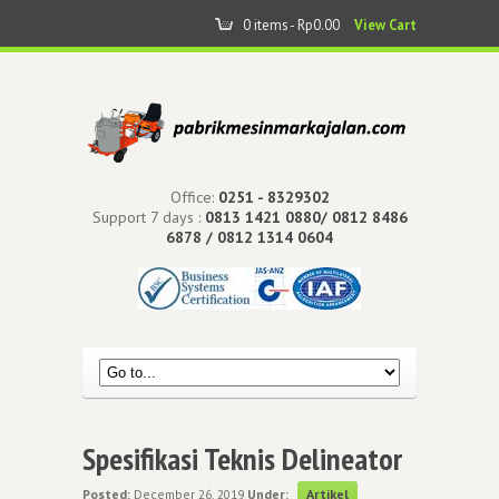
0 items -
Rp
0.00
View Cart
Office:
0251 - 8329302
Support 7 days :
0813 1421 0880/ 0812 8486
6878 / 0812 1314 0604
Spesifikasi Teknis Delineator
Posted:
December 26, 2019
Under:
Artikel