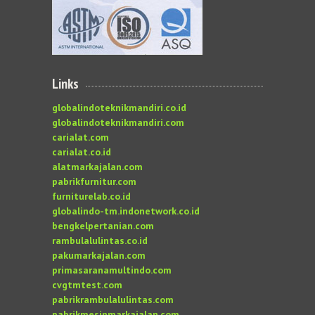
Links
globalindoteknikmandiri.co.id
globalindoteknikmandiri.com
carialat.com
carialat.co.id
alatmarkajalan.com
pabrikfurnitur.com
furniturelab.co.id
globalindo-tm.indonetwork.co.id
bengkelpertanian.com
rambulalulintas.co.id
pakumarkajalan.com
primasaranamultindo.com
cvgtmtest.com
pabrikrambulalulintas.com
pabrikmesinmarkajalan.com