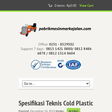
0 items -
Rp
0.00
View Cart
Office:
0251 - 8329302
Support 7 days :
0813 1421 0880/ 0812 8486
6878 / 0812 1314 0604
Spesifikasi Teknis Cold Plastic
Posted:
December 26, 2019
Under:
Artikel