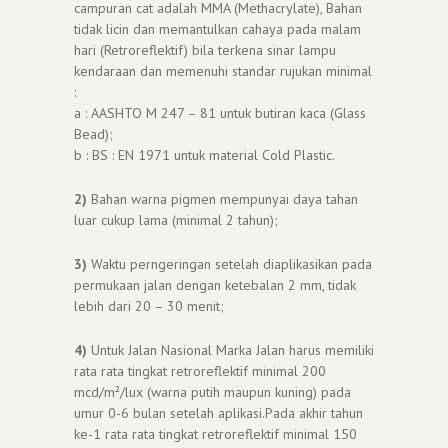
campuran cat adalah MMA (Methacrylate), Bahan
tidak licin dan memantulkan cahaya pada malam
hari (Retroreflektif) bila terkena sinar lampu
kendaraan dan memenuhi standar rujukan minimal
:
a : AASHTO M 247 – 81 untuk butiran kaca (Glass
Bead);
b : BS : EN 1971 untuk material Cold Plastic.
2)
Bahan warna pigmen mempunyai daya tahan
luar cukup lama (minimal 2 tahun);
3)
Waktu perngeringan setelah diaplikasikan pada
permukaan jalan dengan ketebalan 2 mm, tidak
lebih dari 20 – 30 menit;
4)
Untuk Jalan Nasional Marka Jalan harus memiliki
rata rata tingkat retroreflektif minimal 200
mcd/m²/lux (warna putih maupun kuning) pada
umur 0-6 bulan setelah aplikasi.Pada akhir tahun
ke-1 rata rata tingkat retroreflektif minimal 150