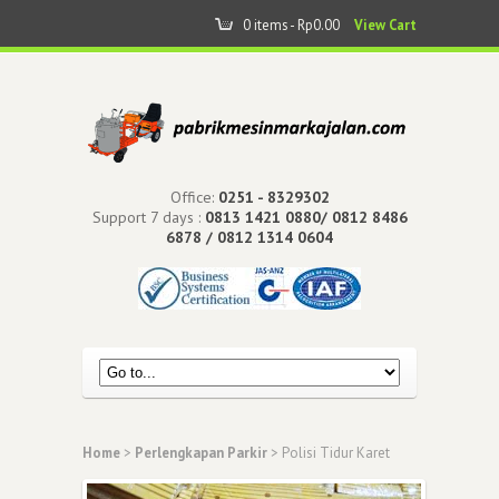
0 items -
Rp
0.00
View Cart
Office:
0251 - 8329302
Support 7 days :
0813 1421 0880/ 0812 8486
6878 / 0812 1314 0604
Home
>
Perlengkapan Parkir
> Polisi Tidur Karet