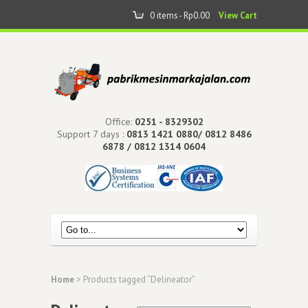
0 items -
Rp
0.00
View Cart
Office:
0251 - 8329302
Support 7 days :
0813 1421 0880/ 0812 8486
6878 / 0812 1314 0604
Home
> Products tagged “Delineator”