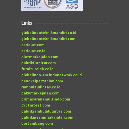
Links
globalindoteknikmandiri.co.id
globalindoteknikmandiri.com
carialat.com
carialat.co.id
alatmarkajalan.com
pabrikfurnitur.com
furniturelab.co.id
globalindo-tm.indonetwork.co.id
bengkelpertanian.com
rambulalulintas.co.id
pakumarkajalan.com
primasaranamultindo.com
cvgtmtest.com
pabrikrambulalulintas.com
pabrikmesinmarkajalan.com
bortambang.com