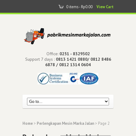
0 items -
Rp
0.00
View Cart
Office:
0251 - 8329302
Support 7 days :
0813 1421 0880/ 0812 8486
6878 / 0812 1314 0604
Home
>
Perlengkapan Mesin Marka Jalan
> Page 2