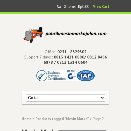
0 items -
Rp
0.00
View Cart
Office:
0251 - 8329302
Support 7 days :
0813 1421 0880/ 0812 8486
6878 / 0812 1314 0604
Home
>
Products tagged “Mesin Marka”
> Page 2