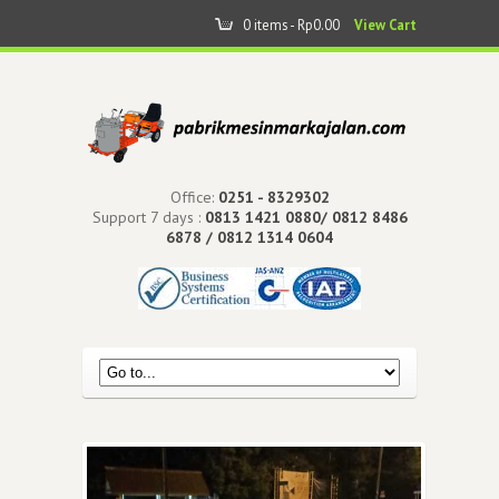
0 items -
Rp
0.00
View Cart
Office:
0251 - 8329302
Support 7 days :
0813 1421 0880/ 0812 8486
6878 / 0812 1314 0604